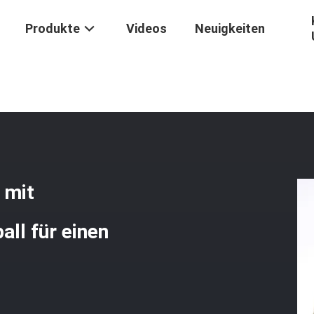
Produkte
Videos
Neuigkeiten
lm
/
Taktischer Ballistischer Helm Mit Aufprallfestigkeit Und Anti-Spa
 mit
all für einen