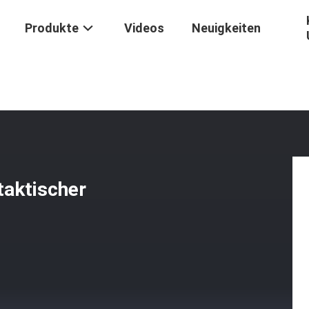
Produkte
Videos
Neuigkeiten
lm
/
Mittlerer / Großer Schwarzer Taktischer Ballistischer Helm
taktischer