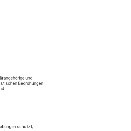
itärangehörige und
llistischen Bedrohungen
nd.
drohungen schützt,