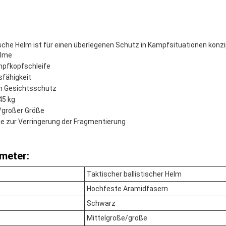
ische Helm ist für einen überlegenen Schutz in Kampfsituationen konzip
elme
mpfkopfschleife
sfähigkeit
en Gesichtsschutz
45 kg
er/großer Größe
ie zur Verringerung der Fragmentierung
meter:
Taktischer ballistischer Helm
Hochfeste Aramidfasern
Schwarz
Mittelgroße/große