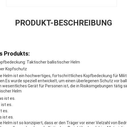
PRODUKT-BESCHREIBUNG
s Produkts:
Kopfbedeckung: Taktischer ballistischer Helm
cher Kopfschutz
he Helm ist ein hochwertiges, fortschrittliches Kopfbedeckung für Mil
n.Es wurde speziell entwickelt, um einen überlegenen Schutz vor ba
in wesentliches Gerät für Personen ist, die in Risikomgebungen tätig si
tischer Helm
as ist es.
 ist es.
st es.
s ist es.
he Helm ist so konzipiert, dass er den Träger vor einer Vielzahl von Be