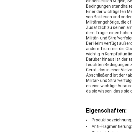
einschließlich Kugeln, S
Bedingungen standhalte
Einer der wichtigsten M
von Bakterien und ander
Militärangehörige, die 
Zusätzlich zu seinen ant
dem Träger einen hohen
Militär- und Strafverfo
Der Helm verfügt außerde
andere Trümmer die Obe
wichtig in Kampfsituati
Darüber hinaus ist der 
feuchten Bedingungen zu
Gerät, das in einer Vi
Abschließend ist der ta
Militär- und Strafverfol
es eine wichtige Ausrüst
da sie wissen, dass sie
Eigenschaften:
Produktbezeichnung: 
Anti-Fragmentierung: