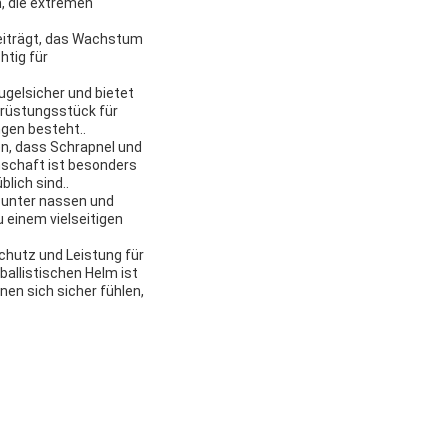
n, die extremen
beiträgt, das Wachstum
htig für
ugelsicher und bietet
rüstungsstück für
ngen besteht..
en, dass Schrapnel und
nschaft ist besonders
lich sind..
, unter nassen und
 einem vielseitigen
Schutz und Leistung für
ballistischen Helm ist
nen sich sicher fühlen,