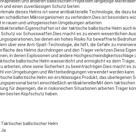
chrapnellen und anderen ballistischen Projektilen.langlebige Materialie
n und einen zuverlässigen Schutz bieten.
erkmale dieses Helms ist seine antibakterielle Technologie, die dazu 
en schädlichen Mikroorganismen zu verhindern.Dies ist besonders wic
oft in rauen und unhygienischen Umgebungen arbeiten.
ibakteriellen Eigenschaften ist der taktische ballistische Helm auch k
 Schutz vor Schusswaffen.Dies macht es zu einem wesentlichen Aus
lgungsoperationen, bei denen ein hohes Risiko für bewaffnete Bedrohu
m über eine Anti-Spalt-Technologie, die hilft, die Gefahr zu minimier
rfläche des Helms durchdringen und den Träger verletzen.Diese Eige
onen, in denen Explosionen und andere Hochgeschwindigkeitsschläge üb
taktische ballistische Helm wasserdicht und ermöglicht es dem Träger
 arbeiten, ohne seine Sicherheit zu beeinträchtigen.Dies macht es zu
elzahl von Umgebungen und Wetterbedingungen verwendet werden kann.
ktische ballistische Helm ein erstklassiges Produkt, das überlegenen 
gungspersonal bietet.einschließlich antibakteriellerMit dem taktischen 
ung für diejenigen, die in risikoreichen Situationen arbeiten.Träger kön
 den besten Kopfschutz haben.
Taktischer ballistischer Helm
 Ja