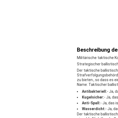
Beschreibung de
Militärische taktische 
Strategischer ballistis
Der taktische ballistisc
Strafverfolgungsbehörde
zu bieten., so dass es e
Name: Taktischer ballis
Antibakteriell:
- Ja, d
Kugelsicher:
- Ja, das
Anti-Spall:
- Ja, das i
Wasserdicht:
- Ja, da
Der taktische ballistisc