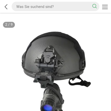
2
/
9