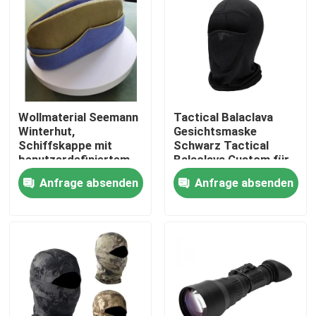
Wollmaterial Seemann
Tactical Balaclava
Winterhut,
Gesichtsmaske
Schiffskappe mit
Schwarz Tactical
benutzerdefiniertem
Balaclava Custom für
Logo
Männer Outdoor-
Anfrage absenden
Anfrage absenden
Sport
Zu Hause
Produkte
Videos