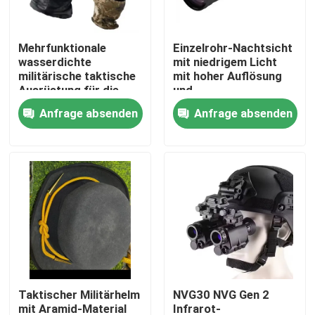
Über uns
Mehrfunktionale
Einzelrohr-Nachtsicht
wasserdichte
mit niedrigem Licht
militärische taktische
mit hoher Auflösung
Werksbesichtigung
Ausrüstung für die
und
taktische Ausbildung
Langstreckensicht für
Anfrage absenden
Anfrage absenden
taktisches Training im
Qualitätskontrolle
Freien
Neuigkeiten
Bitte um ein Angebot
Militärische taktische Abnutzung
Taktischer Militärhelm
NVG30 NVG Gen 2
Militärische taktische kugelsichere Weste
mit Aramid-Material
Infrarot-