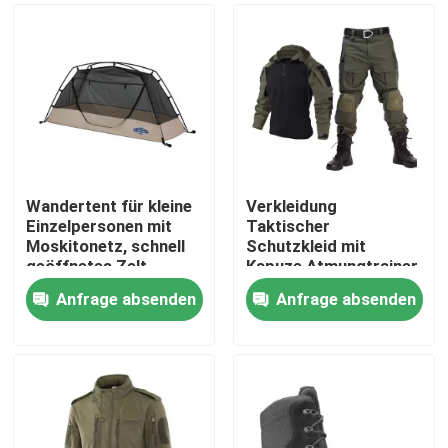
Wandertent für kleine
Verkleidung
Einzelpersonen mit
Taktischer
Moskitonetz, schnell
Schutzkleid mit
geöffnetes Zelt
Kapuze Atmungtrainer
Froschhemd und
Anfrage absenden
Anfrage absenden
Hosen
Zu Hause
Produkte
Videos