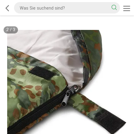
2
/
3