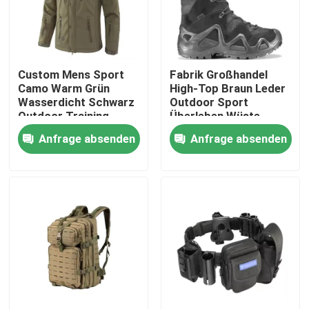
Über uns
Custom Mens Sport
Fabrik Großhandel
Werksbesichtigung
Camo Warm Grün
High-Top Braun Leder
Wasserdicht Schwarz
Outdoor Sport
Outdoor Training
Überleben Wüste
Qualitätskontrolle
Softshell Polar Fleece
Sicherheit Taktische
Anfrage absenden
Anfrage absenden
Marine Winter
Kampfschuhe
Taktische Jacken
Neuigkeiten
Bitte um ein Angebot
Militärische taktische Abnutzung
Militärische taktische kugelsichere Weste