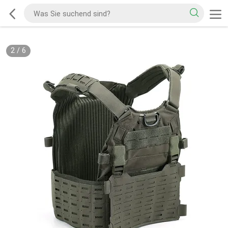
2
/
6