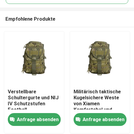
Empfohlene Produkte
Verstellbare
Militärisch taktische
Zu Hause
Schultergurte und NIJ
Kugelsichere Weste
IV Schutzstufen
von Xiamen
Football
Komfortabel und
Produkte
Trainingsweste für
Probe zur Verfügung
Anfrage absenden
Anfrage absenden
ultimative Leistung
gestellt
Videos