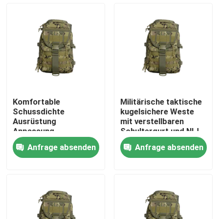
Über uns
Werksbesichtigung
Qualitätskontrolle
Komfortable
Militärische taktische
Schussdichte
kugelsichere Weste
Neuigkeiten
Ausrüstung
mit verstellbaren
Anpassung
Schultergurt und NIJ
Dienstleistungen mit
0101.06 Zertifizierung
Anfrage absenden
Anfrage absenden
Mindestbestellmenge
Bitte um ein Angebot
von 1000pcs
Militärische taktische Abnutzung
Militärische taktische kugelsichere Weste