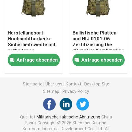
Taktischer ballistischer Sturzhelm
Herstellungsort
Ballistische Platten
Militärische ballistische Platten
Hochsichtbarkeits-
und NIJ 0101.06
Sicherheitsweste mit
Zertifizierung Die
enthaltenen
ultimative Kombination
Kugelsichere Ausrüstung
ballistischen Platten
für unsere militärische
Anfrage absenden
Anfrage absenden
taktische kugelsichere
Weste
Militärischer taktischer Rucksack
Startseite
Über uns
Kontakt
Desktop Site
Taktischer Gang im Freien
Sitemap
Privacy Policy
Kampf-taktische Stiefel
Qualität
Militärische taktische Abnutzung
China
Fabrik.Copyright © 2026 Shenzhen Xinxing
Kampf-taktische Weste
Southern Industrial Development Co., Ltd.. All