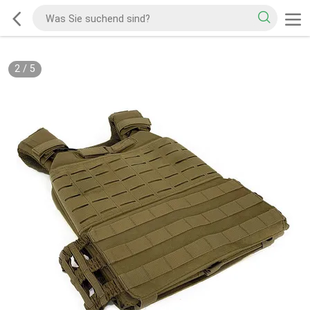
2
/
5