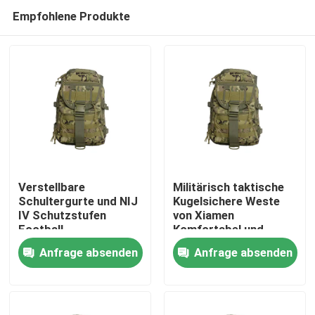
Empfohlene Produkte
Verstellbare
Militärisch taktische
Schultergurte und NIJ
Kugelsichere Weste
IV Schutzstufen
von Xiamen
Zu Hause
Football
Komfortabel und
Trainingsweste für
Probe zur Verfügung
Anfrage absenden
Anfrage absenden
ultimative Leistung
gestellt
Produkte
Videos