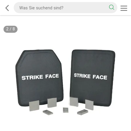
2
/
8