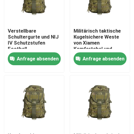
Verstellbare
Militärisch taktische
Schultergurte und NIJ
Kugelsichere Weste
IV Schutzstufen
von Xiamen
Football
Komfortabel und
Trainingsweste für
Probe zur Verfügung
Anfrage absenden
Anfrage absenden
ultimative Leistung
gestellt
Zu Hause
Produkte
Videos