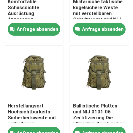
Komfortable
Militärische taktische
Schussdichte
kugelsichere Weste
Ausrüstung
mit verstellbaren
Über uns
Anpassung
Schultergurt und NIJ
Dienstleistungen mit
0101.06 Zertifizierung
Anfrage absenden
Anfrage absenden
Mindestbestellmenge
Werksbesichtigung
von 1000pcs
Qualitätskontrolle
Neuigkeiten
Bitte um ein Angebot
Herstellungsort
Ballistische Platten
Militärische taktische Abnutzung
Hochsichtbarkeits-
und NIJ 0101.06
Sicherheitsweste mit
Zertifizierung Die
enthaltenen
ultimative Kombination
ballistischen Platten
für unsere militärische
Militärische taktische kugelsichere Weste
Anfrage absenden
Anfrage absenden