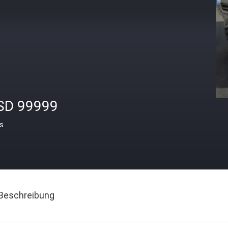
SD 99999
is
Beschreibung