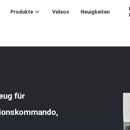
Produkte
Videos
Neuigkeiten
ge
/
4X4 Gepanzerter Sturm- Und Aufstandsbekämpfungsfahrzeug Fü
ug für
tionskommando,