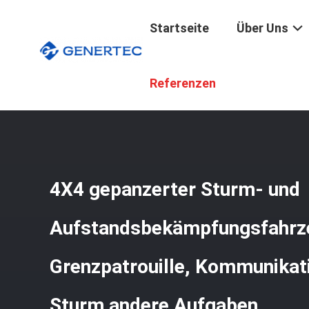
Startseite
Über Uns
Startseite
/
Produkte
/
Militärische Gepanzerte Fahrzeu
Referenzen
Andere Aufgaben
4X4 gepanzerter Sturm- und
Aufstandsbekämpfungsfahrze
Grenzpatrouille, Kommunika
Sturm andere Aufgaben