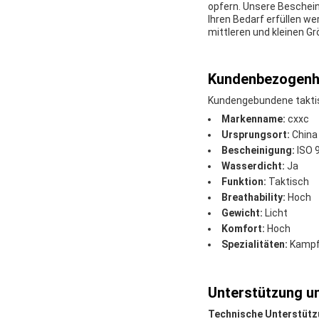
opfern. Unsere Beschein
Ihren Bedarf erfüllen we
mittleren und kleinen G
Kundenbezogenhe
Kundengebundene taktis
Markenname:
cxxc
Ursprungsort:
China
Bescheinigung:
ISO 
Wasserdicht:
Ja
Funktion:
Taktisch
Breathability:
Hoch
Gewicht:
Licht
Komfort:
Hoch
Spezialitäten:
Kampf-
Unterstützung un
Technische Unterstützu