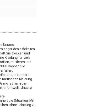
n. Unsere
m sogar den stärksten
ält Sie trocken und
re Kleidung für viele
großen, mittleren und
 9001 können Sie
erfüllen.
eßstand, ist unsere
 taktischen Kleidung
Gang ist für jeden
deiner Umwelt. Unsere
sere
eit die Situation. Mit
iben, ohne Leistung zu