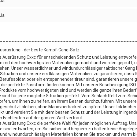
Ja
Ja
 Ausrüstung - der beste Kampf-Gang-Satz
che Ausrüstung Cxxc für entscheidenden Schutz und Leistung entworfe
mit den hochwertigsten Materialien gemacht und werden geprüft, u
hen. Unser wasserdichter und windundurchlässiger taktischer Gang h
Situation und unsere erstklassigen Materialien, zu garantieren, dass Ih
 Berufssoldat oder ein entspannender tireur sind, garantieren unsere 
e die perfekte Passform finden können. Mit unserer Bescheinigung ISO
Produkte vom hochwertigsten sind und werden die ganze Ihren Bedarf 
 sind für jede mögliche Situation perfekt. Vom Schlachtfeld zum Schi
en, um Ihnen zu helfen, an Ihrem Besten durchzuführen. Mit unserer
eschützt bleiben, ohne Manövrierbarkeit zu opfern. Unser taktischer 
kt und versieht Sie mit dem besten Schutz und der Leistung in irgen
 Fachleuten auf der ganzen Welt vertraut.
he Ausrüstung Cxxc die perfekte Wahl für jeden möglichen Auftrag. Un
ind entworfen, um Sie sicher und bequem zu halten keine Angelegenh
und windundurchlässigen Materialien können Sie trocken und warm ble