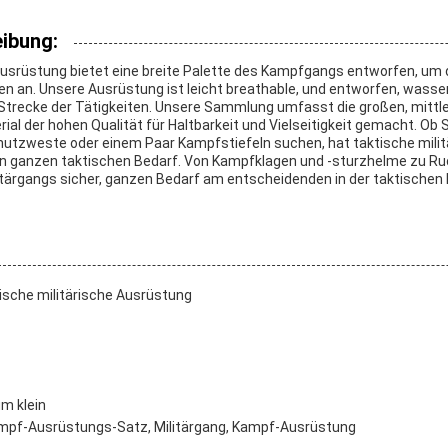
ibung:
Ausrüstung bietet eine breite Palette des Kampfgangs entworfen, um
len an. Unsere Ausrüstung ist leicht breathable, und entworfen, wasse
e Strecke der Tätigkeiten. Unsere Sammlung umfasst die großen, mittl
al der hohen Qualität für Haltbarkeit und Vielseitigkeit gemacht. Ob 
utzweste oder einem Paar Kampfstiefeln suchen, hat taktische milit
en ganzen taktischen Bedarf. Von Kampfklagen und -sturzhelme zu Ruc
tärgangs sicher, ganzen Bedarf am entscheidenden in der taktischen B
ische militärische Ausrüstung
m klein
pf-Ausrüstungs-Satz, Militärgang, Kampf-Ausrüstung