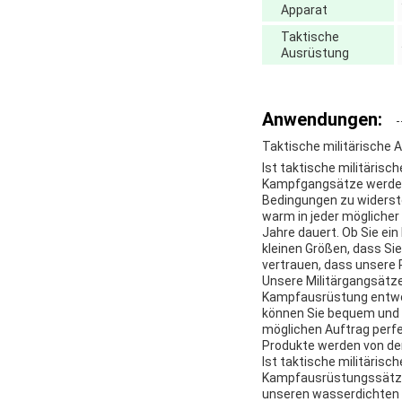
Apparat
Taktische
Ausrüstung
Anwendungen:
Taktische militärische
Ist taktische militäris
Kampfgangsätze werden 
Bedingungen zu widerste
warm in jeder möglicher 
Jahre dauert. Ob Sie ein
kleinen Größen, dass Si
vertrauen, dass unsere 
Unsere Militärgangsätze
Kampfausrüstung entworf
können Sie bequem und g
möglichen Auftrag perfe
Produkte werden von den
Ist taktische militärisc
Kampfausrüstungssätze s
unseren wasserdichten 