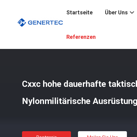
Startseite
Über Uns
Startseite
/
Produkte
/
Taktische Militärische Ausrüstu
Referenzen
Cxxc hohe dauerhafte taktisc
Nylonmilitärische Ausrüstun