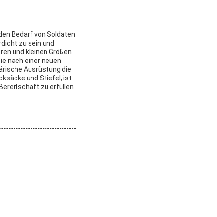
 den Bedarf von Soldaten
rdicht zu sein und
eren und kleinen Größen
Sie nach einer neuen
ärische Ausrüstung die
ksäcke und Stiefel, ist
ereitschaft zu erfüllen