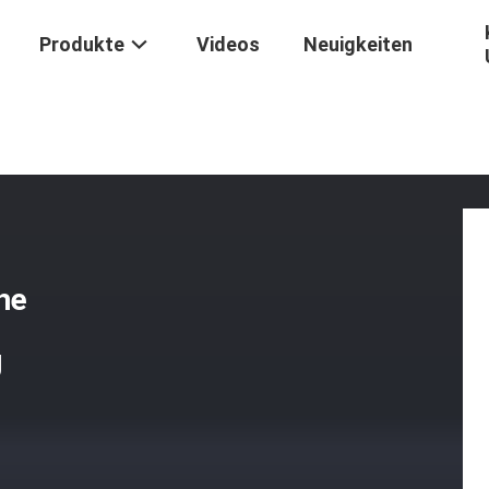
Produkte
Videos
Neuigkeiten
ng
/
Cxxc Hohe Dauerhafte Taktische Nylonmilitärische Ausrüstung
he
g