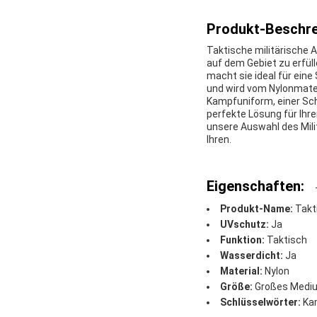
Produkt-Beschre
Taktische militärische 
auf dem Gebiet zu erfül
macht sie ideal für ein
und wird vom Nylonmateri
Kampfuniform, einer Sch
perfekte Lösung für Ihr
unsere Auswahl des Mili
Ihren.
Eigenschaften:
Produkt-Name:
Takt
UVschutz:
Ja
Funktion:
Taktisch
Wasserdicht:
Ja
Material:
Nylon
Größe:
Großes Mediu
Schlüsselwörter:
Kam