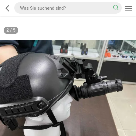
2
/
5