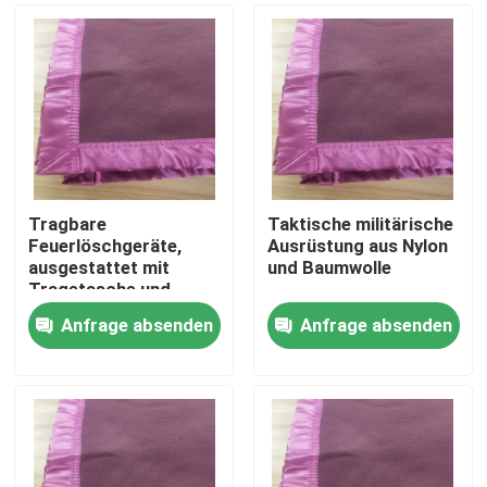
Tragbare
Taktische militärische
Feuerlöschgeräte,
Ausrüstung aus Nylon
ausgestattet mit
und Baumwolle
Tragetasche und
optionalen
Anfrage absenden
Anfrage absenden
Innentaschen
Zu Hause
Produkte
Videos