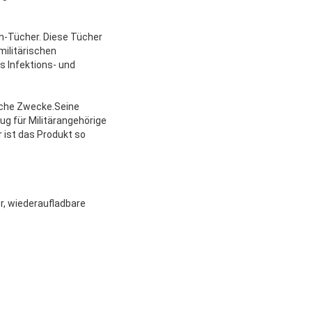
n-Tücher. Diese Tücher
ilitärischen
s Infektions- und
ische Zwecke.Seine
g für Militärangehörige
 ist das Produkt so
, wiederaufladbare