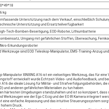
0*49*18
6 kg
mfassende Unterstützung nach dem Verkauf, einschließlich Schulu
echnische Unterstützung und Ersatzteilverfügbarkeit
igh-Tech-Bomben-Beseitigung, EOD-Roboter, Lithiumbatterie
ombeinsatz, Umgang mit gefährlichen Stoffen, Überwachung, Fernkon
ikro-Erkundungsroboter
d Werkzeuge sind EOD Teleskop-Manipulator, EMS-Training-Anzug und 
-Manipulator XINXING A16 ist ein vielseitiges Werkzeug, das für eine 
ngstoff entwickelt wurde.Echtzeit-Video- und Audiofeedback, und be
r A16 die ideale Lösung für Militär- und Strafverfolgungsbehörden, die
D) und anderen gefährlichen Materialien zu tun haben.
den härtesten Umgebungen standzuhalten und ist so konzipiert, dass s
d Werkzeugen wie der Ego C Ecig und der EO IR Kamera integriert wer
t eine einfache Anpassung und das intuitive Steuerungssystem sorgt
r hohem Druck..