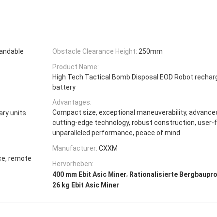
pandable
Obstacle Clearance Height:
250mm
Product Name:
High Tech Tactical Bomb Disposal EOD Robot recharg
battery
Advantages:
Compact size, exceptional maneuverability, advanced 
ary units
cutting-edge technology, robust construction, user-f
unparalleled performance, peace of mind
Manufacturer:
CXXM
ce, remote
Hervorheben:
,
400 mm Ebit Asic Miner
Rationalisierte Bergbaupr
26 kg Ebit Asic Miner