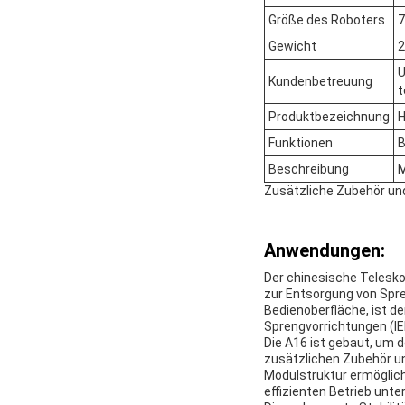
Größe des Roboters
7
Gewicht
2
U
Kundenbetreuung
t
Produktbezeichnung
H
Funktionen
B
Beschreibung
M
Zusätzliche Zubehör un
Anwendungen:
Der chinesische Teleskop
zur Entsorgung von Spre
Bedienoberfläche, ist de
Sprengvorrichtungen (IE
Die A16 ist gebaut, um 
zusätzlichen Zubehör un
Modulstruktur ermöglich
effizienten Betrieb unte