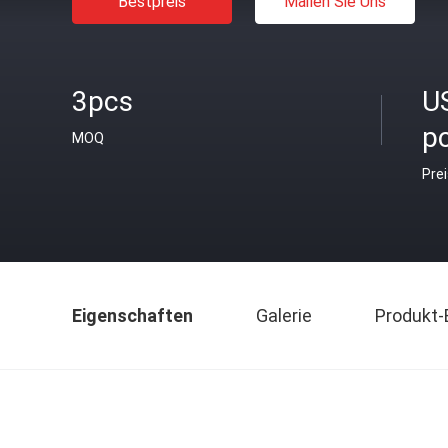
Bestpreis
Mailen Sie Uns
3pcs
U
p
MOQ
Pre
Eigenschaften
Galerie
Produkt-