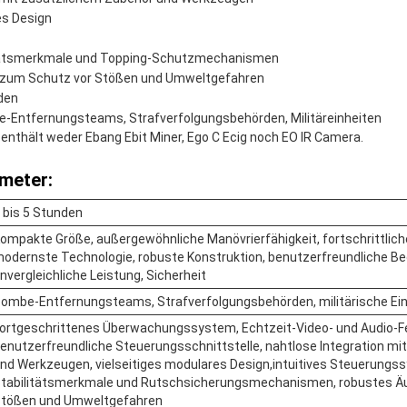
es Design
itätsmerkmale und Topping-Schutzmechanismen
 zum Schutz vor Stößen und Umweltgefahren
nden
Entfernungsteams, Strafverfolgungsbehörden, Militäreinheiten
 enthält weder Ebang Ebit Miner, Ego C Ecig noch EO IR Camera.
meter:
 bis 5 Stunden
ompakte Größe, außergewöhnliche Manövrierfähigkeit, fortschrittlich
odernste Technologie, robuste Konstruktion, benutzerfreundliche Be
nvergleichliche Leistung, Sicherheit
ombe-Entfernungsteams, Strafverfolgungsbehörden, militärische Ei
ortgeschrittenes Überwachungssystem, Echtzeit-Video- und Audio-F
enutzerfreundliche Steuerungsschnittstelle, nahtlose Integration mi
nd Werkzeugen, vielseitiges modulares Design,intuitives Steuerungs
tabilitätsmerkmale und Rutschsicherungsmechanismen, robustes Ä
tößen und Umweltgefahren