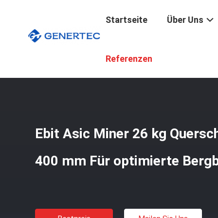
Startseite
Über Uns
Startseite
/
Produkte
/
EOD-Ausrüstung
/
Ebit Asic Min
Referenzen
Ebit Asic Miner 26 kg Quersc
400 mm Für optimierte Berg