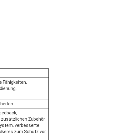
e Fähigkeiten,
dienung,
nheiten
eedback,
t zusätzlichen Zubehör
system, verbesserte
ußeres zum Schutz vor