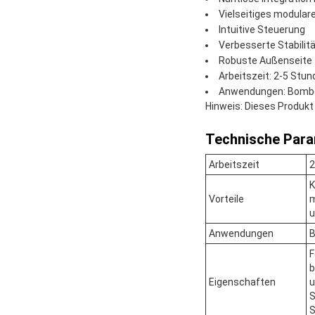
Vielseitiges modular
Intuitive Steuerung
Verbesserte Stabil
Robuste Außenseite
Arbeitszeit: 2-5 Stu
Anwendungen: Bombe-
Hinweis: Dieses Produkt
Technische Para
Arbeitszeit
2
K
Vorteile
m
u
Anwendungen
B
F
b
Eigenschaften
u
S
S