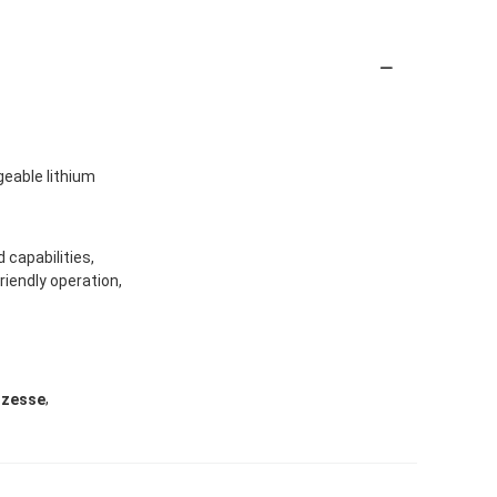
eable lithium
capabilities,
riendly operation,
,
ozesse