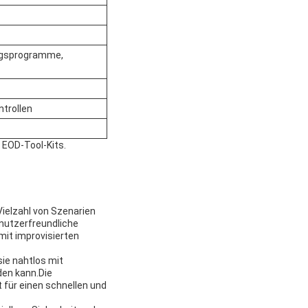
ngsprogramme,
trollen
EOD-Tool-Kits.
Vielzahl von Szenarien
nutzerfreundliche
 mit improvisierten
ie nahtlos mit
den kann.Die
 für einen schnellen und