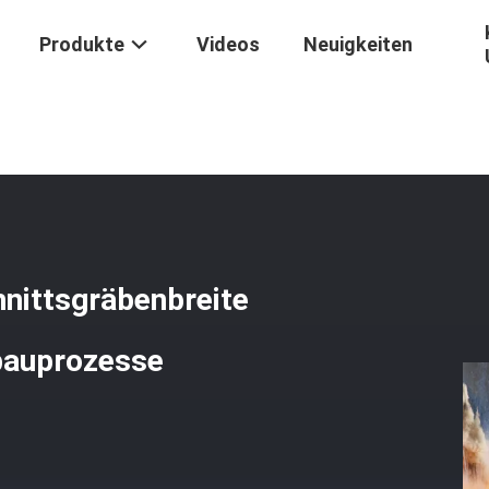
Produkte
Videos
Neuigkeiten
er 26 Kg Querschnittsgräbenbreite 400 Mm Für Optimierte Bergbaupr
hnittsgräbenbreite
bauprozesse