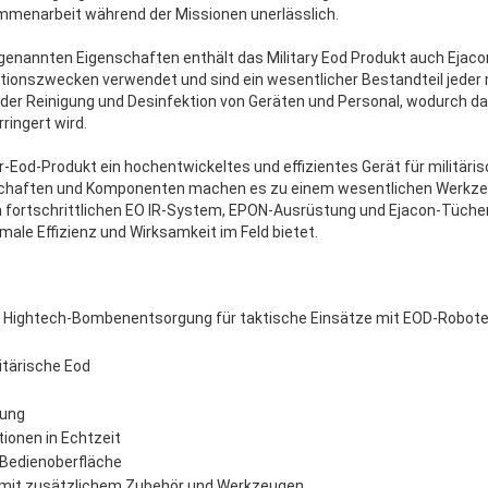
mmenarbeit während der Missionen unerlässlich.
genannten Eigenschaften enthält das Military Eod Produkt auch Ejaco
onszwecken verwendet und sind ein wesentlicher Bestandteil jeder m
i der Reinigung und Desinfektion von Geräten und Personal, wodurch da
ringert wird.
är-Eod-Produkt ein hochentwickeltes und effizientes Gerät für militär
nschaften und Komponenten machen es zu einem wesentlichen Werkzeu
 fortschrittlichen EO IR-System, EPON-Ausrüstung und Ejacon-Tücher
male Effizienz und Wirksamkeit im Feld bietet.
 Hightech-Bombenentsorgung für taktische Einsätze mit EOD-Roboter
itärische Eod
hung
tionen in Echtzeit
 Bedienoberfläche
n mit zusätzlichem Zubehör und Werkzeugen