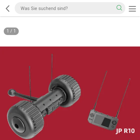
1
/
1