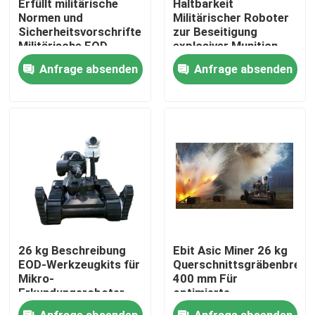
Erfüllt militärische
Haltbarkeit
Normen und
Militärischer Roboter
Sicherheitsvorschriften
zur Beseitigung
Über uns
Militärische EOD-
explosiver Munition,
Ausrüstung
der extremen
Anfrage absenden
Anfrage absenden
Erkennungsfähigkeiten
Bedingungen
Werksbesichtigung
standhält
Qualitätskontrolle
Neuigkeiten
Bitte um ein Angebot
26 kg Beschreibung
Ebit Asic Miner 26 kg
Militärische taktische Abnutzung
EOD-Werkzeugkits für
Querschnittsgräbenbreite
Mikro-
400 mm Für
Erkundungsroboter
optimierte
Bergbauprozesse
Militärische taktische kugelsichere Weste
Anfrage absenden
Anfrage absenden