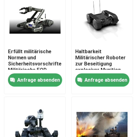
Über uns
Werksbesichtigung
Erfüllt militärische
Haltbarkeit
Qualitätskontrolle
Normen und
Militärischer Roboter
Sicherheitsvorschriften
zur Beseitigung
Militärische EOD-
explosiver Munition,
Neuigkeiten
Ausrüstung
der extremen
Anfrage absenden
Anfrage absenden
Erkennungsfähigkeiten
Bedingungen
standhält
Bitte um ein Angebot
Militärische taktische Abnutzung
Militärische taktische kugelsichere Weste