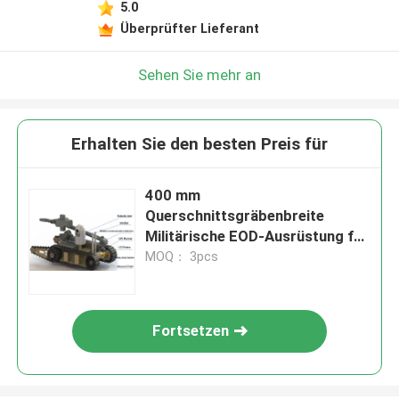
5.0
Überprüfter Lieferant
Sehen Sie mehr an
Erhalten Sie den besten Preis für
400 mm
Querschnittsgräbenbreite
Militärische EOD-Ausrüstung für
verbesserte Stabilität und
MOQ： 3pcs
Leistung
Fortsetzen