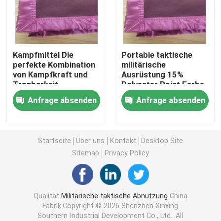
Taktischer ballistischer Sturzhelm
Kampfmittel Die
Portable taktische
Militärische ballistische Platten
perfekte Kombination
militärische
von Kampfkraft und
Ausrüstung 15%
Tragbarkeit
Polyester Point Farbe
Kugelsichere Ausrüstung
mit Tragetasche und
Anfrage absenden
Anfrage absenden
Portable
Militärischer taktischer Rucksack
Startseite
Über uns
Kontakt
Desktop Site
Taktischer Gang im Freien
Sitemap
Privacy Policy
Kampf-taktische Stiefel
Qualität
Militärische taktische Abnutzung
China
Fabrik.Copyright © 2026 Shenzhen Xinxing
Kampf-taktische Weste
Southern Industrial Development Co., Ltd.. All