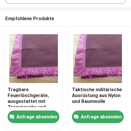
Empfohlene Produkte
Tragbare
Taktische militärische
Zu Hause
Feuerlöschgeräte,
Ausrüstung aus Nylon
ausgestattet mit
und Baumwolle
Tragetasche und
Produkte
optionalen
Anfrage absenden
Anfrage absenden
Innentaschen
Videos