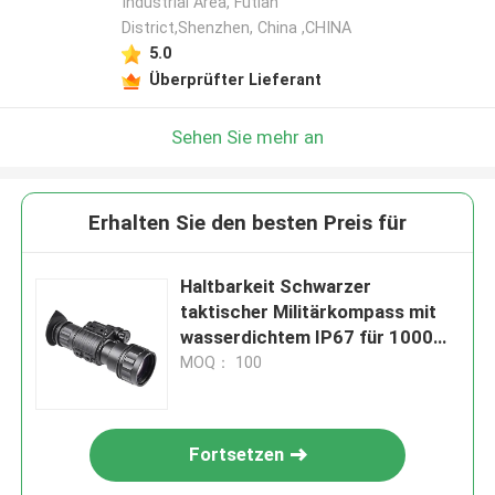
Industrial Area, Futian
District,Shenzhen, China ,CHINA
5.0
Überprüfter Lieferant
Sehen Sie mehr an
Erhalten Sie den besten Preis für
Haltbarkeit Schwarzer
taktischer Militärkompass mit
wasserdichtem IP67 für 1000m
Beobachtung
MOQ： 100
Fortsetzen