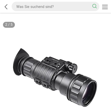
2
/
5