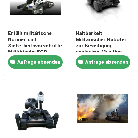
Über uns
Erfüllt militärische
Haltbarkeit
Werksbesichtigung
Normen und
Militärischer Roboter
Sicherheitsvorschriften
zur Beseitigung
Militärische EOD-
explosiver Munition,
Qualitätskontrolle
Ausrüstung
der extremen
Anfrage absenden
Anfrage absenden
Erkennungsfähigkeiten
Bedingungen
standhält
Neuigkeiten
Bitte um ein Angebot
Militärische taktische Abnutzung
Militärische taktische kugelsichere Weste