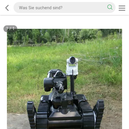
1
/
1