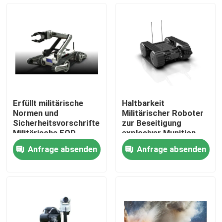
Über uns
Werksbesichtigung
Qualitätskontrolle
Erfüllt militärische
Haltbarkeit
Normen und
Militärischer Roboter
Neuigkeiten
Sicherheitsvorschriften
zur Beseitigung
Militärische EOD-
explosiver Munition,
Ausrüstung
der extremen
Anfrage absenden
Anfrage absenden
Erkennungsfähigkeiten
Bedingungen
Bitte um ein Angebot
standhält
Militärische taktische Abnutzung
Militärische taktische kugelsichere Weste