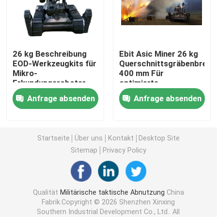
Taktischer ballistischer Sturzhelm
26 kg Beschreibung
Ebit Asic Miner 26 kg
Militärische ballistische Platten
EOD-Werkzeugkits für
Querschnittsgräbenbreite
Mikro-
400 mm Für
Erkundungsroboter
optimierte
Kugelsichere Ausrüstung
Bergbauprozesse
Anfrage absenden
Anfrage absenden
Militärischer taktischer Rucksack
Startseite
Über uns
Kontakt
Desktop Site
Taktischer Gang im Freien
Sitemap
Privacy Policy
Kampf-taktische Stiefel
Qualität
Militärische taktische Abnutzung
China
Fabrik.Copyright © 2026 Shenzhen Xinxing
Kampf-taktische Weste
Southern Industrial Development Co., Ltd.. All