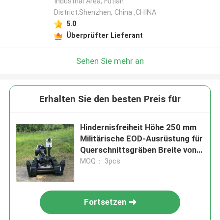
Industrial Area, Futian
District,Shenzhen, China ,CHINA
5.0
Überprüfter Lieferant
Sehen Sie mehr an
Erhalten Sie den besten Preis für
Hindernisfreiheit Höhe 250 mm
Militärische EOD-Ausrüstung für
Querschnittsgräben Breite von
400 mm
MOQ： 3pcs
Fortsetzen